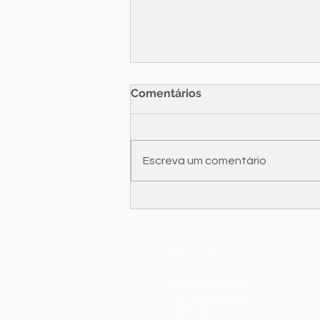
Comentários
TikTok, né?
Escreva um comentário
Aracaju - SE
Rua Dr. Celso Oliva,
141 Treze de Julho
49020-090