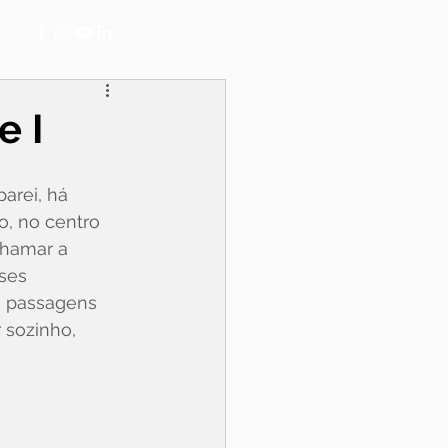
e I
rei, há 
, no centro 
chamar a 
ses 
, passagens 
 sozinho, 