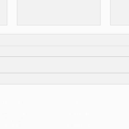
Slow Blogging: a Internet
O qu
em passos lentos.
cora
Maceió - AL
Contato:
Av. Comendador Gustavo
79 99136 0453
Paiva , 5945 3º Piso,
79 3211 2731
Sala 3026
82 98803 4079