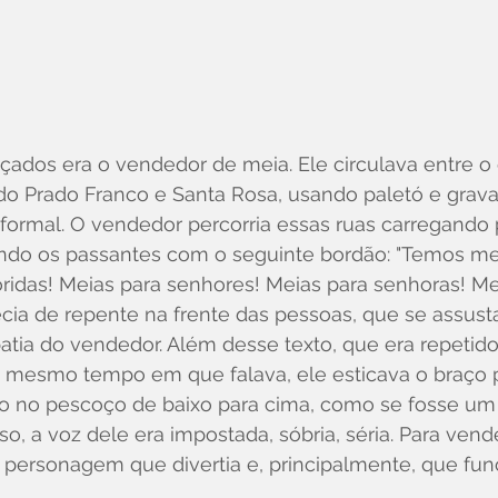
ados era o vendedor de meia. Ele circulava entre o
do Prado Franco e Santa Rosa, usando paletó e grava
 formal. O vendedor percorria essas ruas carregando
do os passantes com o seguinte bordão: "Temos mei
ridas! Meias para senhores! Meias para senhoras! Me
arecia de repente na frente das pessoas, que se assus
tia do vendedor. Além desse texto, que era repetido
 mesmo tempo em que falava, ele esticava o braço p
o no pescoço de baixo para cima, como se fosse um
so, a voz dele era impostada, sóbria, séria. Para vend
 personagem que divertia e, principalmente, que fun