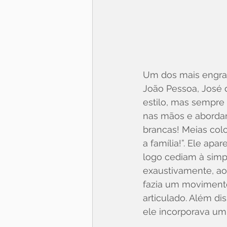
Um dos mais engraç
João Pessoa, José 
estilo, mas sempre
nas mãos e abordan
brancas! Meias colo
a família!”. Ele ap
logo cediam à simpa
exaustivamente, ao
fazia um moviment
articulado. Além dis
ele incorporava um