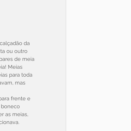
 calçadão da 
ta ou outro 
 pares de meia 
a! Meias 
ias para toda 
tavam, mas 
 
ara frente e 
 boneco 
er as meias, 
cionava.