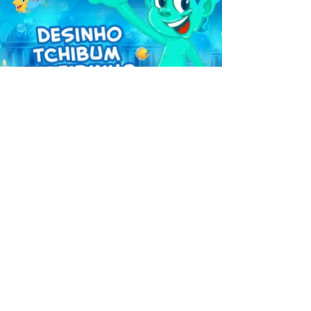
Aracaju - SE
Rua Dr. Celso Oliva,
141 Treze de Julho
49020-090
Maceió - AL