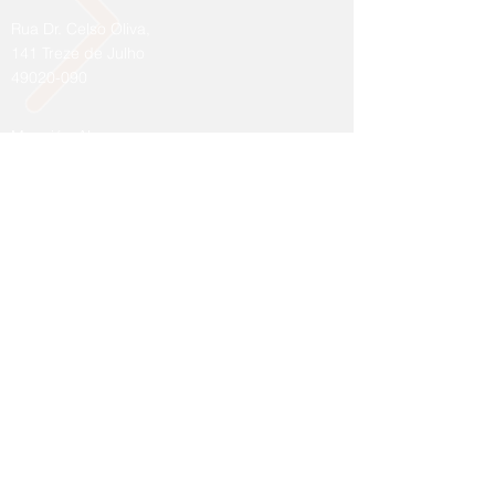
Rua Dr. Celso Oliva,
141 Treze de Julho
49020-090
Maceió - AL
Av. Comendador
Gustavo Paiva , 5945 3º
Piso,
Sala 3026
Contato:
79 99136 0453
79 3211 2731
82 98803 4079
contato@conceitointegrada.net