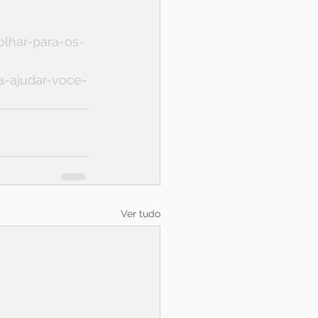
olhar-para-os-
a-ajudar-voce-
Ver tudo