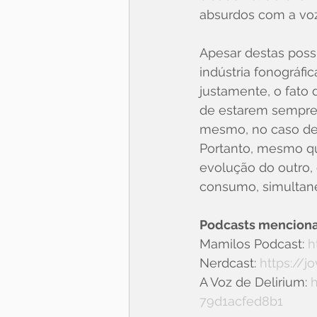
absurdos com a voz
Apesar destas possi
indústria fonográfi
justamente, o fato
de estarem sempre i
mesmo, no caso de e
Portanto, mesmo q
evolução do outro,
consumo, simultane
Podcasts menciona
Mamilos Podcast: 
h
Nerdcast: 
https://
A Voz de Delirium: 
h
79d1acfed8b1