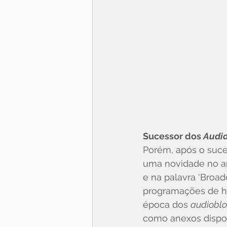
Sucessor dos 
Audi
Porém, após o suce
uma novidade no an
e na palavra ‘Broa
programações de ho
época dos 
audiobl
como anexos dispon