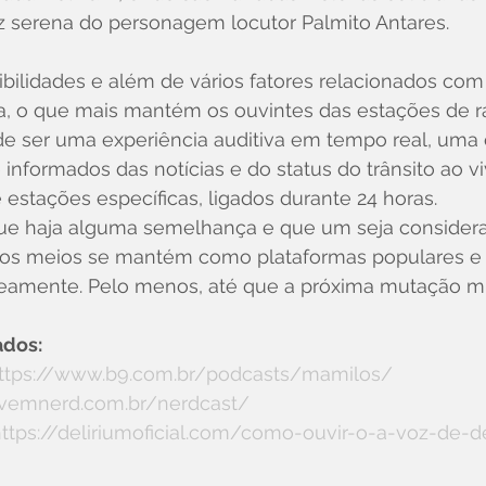
 serena do personagem locutor Palmito Antares. 
bilidades e além de vários fatores relacionados com 
ca, o que mais mantém os ouvintes das estações de rád
 de ser uma experiência auditiva em tempo real, uma
nformados das notícias e do status do trânsito ao vi
stações específicas, ligados durante 24 horas. 
ue haja alguma semelhança e que um seja consider
 os meios se mantém como plataformas populares e 
amente. Pelo menos, até que a próxima mutação mid
dos:
ttps://www.b9.com.br/podcasts/mamilos/
jovemnerd.com.br/nerdcast/
ttps://deliriumoficial.com/como-ouvir-o-a-voz-de-d