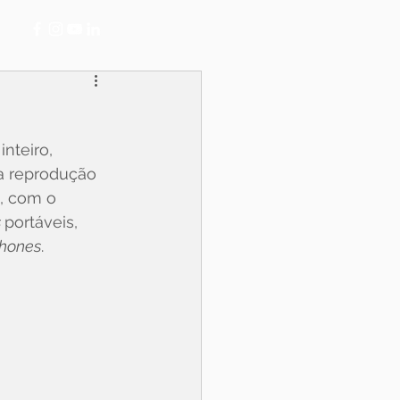
nteiro, 
a reprodução 
, com o 
 
portáveis, 
hones
. 