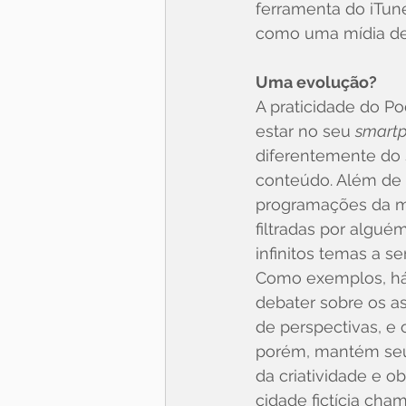
ferramenta do iTun
como uma mídia de
Uma evolução?
A praticidade do Po
estar no seu 
smart
diferentemente do 
conteúdo. Além de t
programações da mí
filtradas por algué
infinitos temas a s
Como exemplos, há 
debater sobre os a
de perspectivas, e
porém, mantém seu f
da criatividade e o
cidade fictícia cha