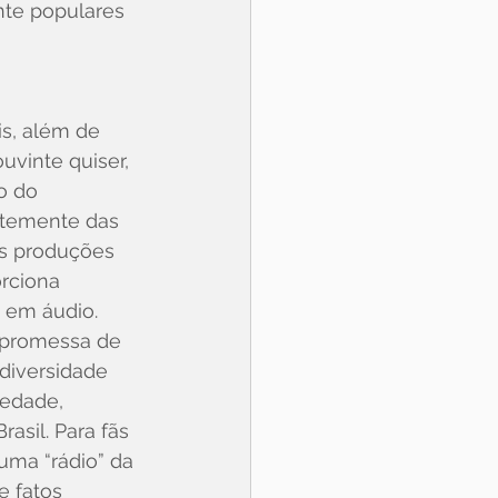
nte populares 
is, além de 
vinte quiser, 
o do 
entemente das 
as produções 
rciona 
 em áudio. 
 promessa de 
diversidade 
edade, 
sil. Para fãs 
uma “rádio” da 
e fatos 