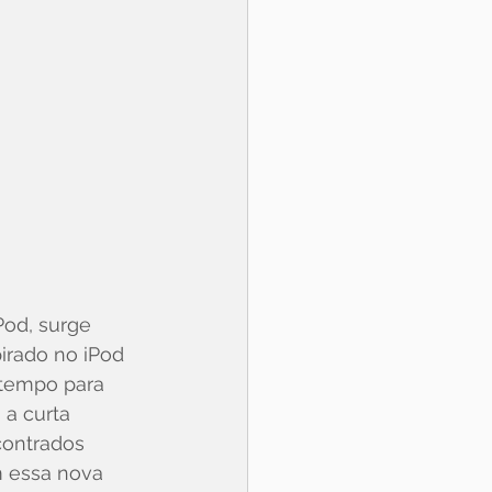
od, surge 
irado no iPod 
 tempo para 
a curta 
contrados 
 essa nova 