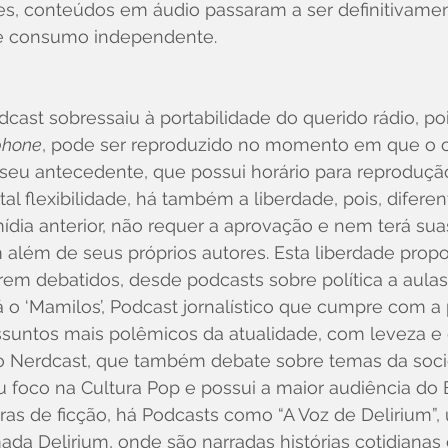
es, conteúdos em áudio passaram a ser definitivame
 consumo independente. 
dcast sobressaiu à portabilidade do querido rádio, po
phone
, pode ser reproduzido no momento em que o ou
seu antecedente, que possui horário para reproduçã
al flexibilidade, há também a liberdade, pois, difer
dia anterior, não requer a aprovação e nem terá su
m além de seus próprios autores. Esta liberdade propo
erem debatidos, desde podcasts sobre política a aulas
o ‘Mamilos’, Podcast jornalístico que cumpre com a
ssuntos mais polêmicos da atualidade, com leveza e 
 o Nerdcast, que também debate sobre temas da soci
oco na Cultura Pop e possui a maior audiência do Bra
bras de ficção, há Podcasts como “A Voz de Delirium”, 
mada Delirium, onde são narradas histórias cotidianas 