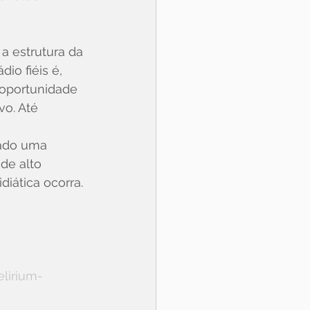
a estrutura da 
io fiéis é, 
 oportunidade 
vo. Até 
ado uma 
de alto 
iática ocorra.
elirium-