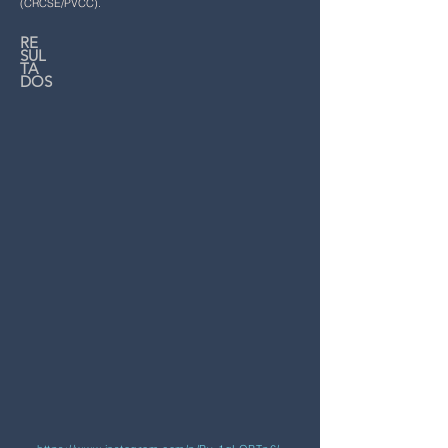
(CRCSE/PVCC).
RE
SUL
TA
DOS