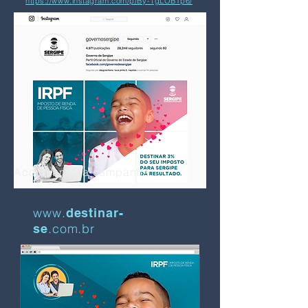
https://www.instagram.com/p/By-1gLOBTp6/
Acompanhe a campanha:
www.
destinar-
.com.br
se