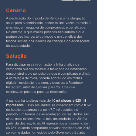
Cenário
A declaração do Imposto de Renda é uma obrigação
anual para o contribuinte, sendo muitas vezes atrelada a
uma imagem negativa de compromisso e penalidade.
No entanto, o que muitas pessoas não sabem é que
podem destinar parte do imposto em benefício dos
fundos sociais dos direitos da criança e do adolescente
de cada estado.
Solução
Para divulgar essa informação, a linha criativa da
campanha buscou mostrar a facilidade da destinação,
desconstruindo o conceito de que é complicado e difícil.
A estratégia de mídia, focada sobretudo em mídias
digitais, incluiu site, banners, vídeos para Facebook,
Instagram, além de tutoriais para YouTube que
explicavam passo a passo a destinação.
A campanha totalizou mais de
10 mil cliques e 520 mil
impressões
. Estes resultados se consolidam com o fluxo
do hotsite da campanha com 7,7 mil sessões no
período. Em termos de arrecadação, os resultados são
ainda mais expressivos: o total arrecadado em 2019 a
partir da destinação do IR representou um aumento de
66,75% quando comparado ao valor destinado em 2018,
conforme dados fornecidos pelo Governo do Estado